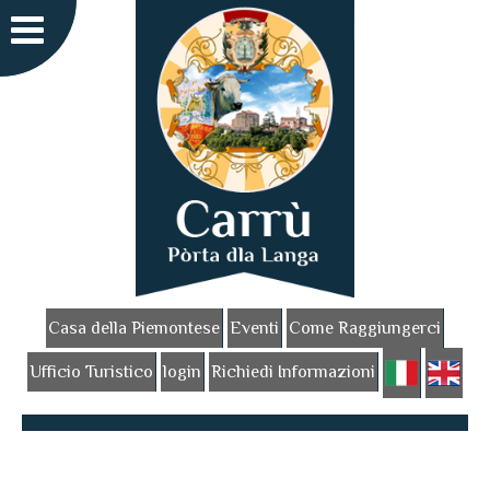
Casa della Piemontese
Eventi
Come Raggiungerci
Ufficio Turistico
login
Richiedi Informazioni