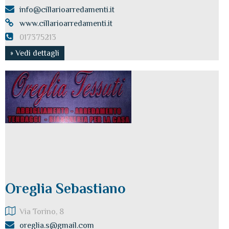
info@cillarioarredamenti.it
www.cillarioarredamenti.it
017375213
» Vedi dettagli
Oreglia Sebastiano
Via Torino, 8
oreglia.s@gmail.com