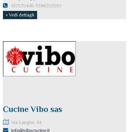
017375446-3396353593
» Vedi dettagli
Cucine Vibo sas
Via Langhe, 44
info@vibocucine.it