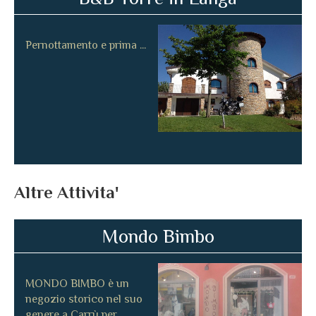
Pernottamento e prima ...
Altre Attivita'
Mondo Bimbo
MONDO BIMBO è un
negozio storico nel suo
genere a Carrù per