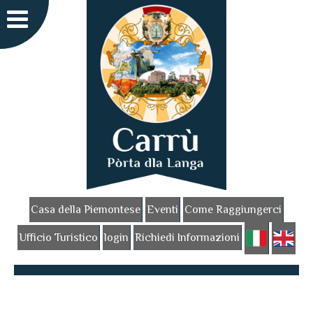
Casa della Piemontese
Eventi
Come Raggiungerci
Ufficio Turistico
login
Richiedi Informazioni