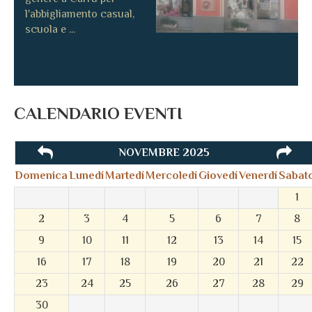
l'abbigliamento casual,
scuola e ...
CALENDARIO EVENTI
NOVEMBRE 2025
Domenica
Lunedí
Martedí
Mercoledí
Giovedí
Venerdí
Sabat
1
2
3
4
5
6
7
8
9
10
11
12
13
14
15
16
17
18
19
20
21
22
23
24
25
26
27
28
29
30